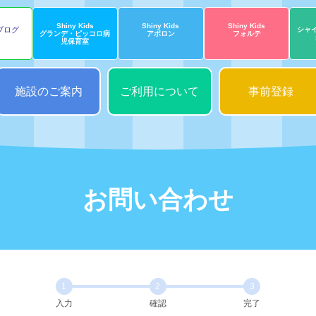
Shiny Kids
Shiny Kids
Shiny Kids
s ブログ
シャ
グランデ・ピッコロ病
アポロン
フォルテ
児保育室
施設のご案内
ご利用について
事前登録
お問い合わせ
1
2
3
入力
確認
完了